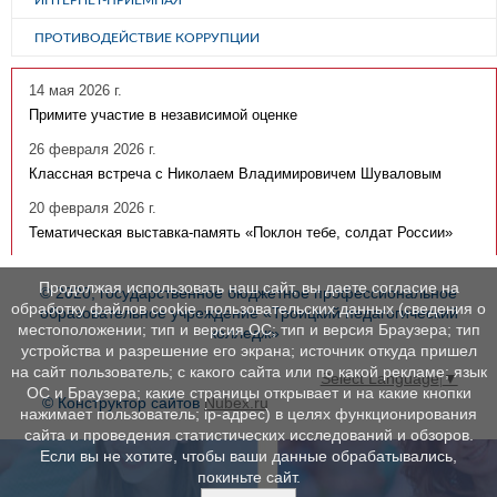
ПРОТИВОДЕЙСТВИЕ КОРРУПЦИИ
14 мая 2026 г.
Примите участие в независимой оценке
26 февраля 2026 г.
Классная встреча с Николаем Владимировичем Шуваловым
20 февраля 2026 г.
Тематическая выставка-память «Поклон тебе, солдат России»
Продолжая использовать наш сайт, вы даете согласие на
© 2020, государственное бюджетное профессиональное
обработку файлов cookie, пользовательских данных (сведения о
образовательное учреждение «Троицкий педагогический
местоположении; тип и версия ОС; тип и версия Браузера; тип
колледж»
устройства и разрешение его экрана; источник откуда пришел
на сайт пользователь; с какого сайта или по какой рекламе; язык
Select Language
▼
ОС и Браузера; какие страницы открывает и на какие кнопки
© Конструктор сайтов
Nubex.ru
нажимает пользователь; ip-адрес) в целях функционирования
сайта и проведения статистических исследований и обзоров.
Если вы не хотите, чтобы ваши данные обрабатывались,
покиньте сайт.