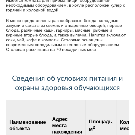
Имеется комната для приема пищи, оборудованная
необходимым оборудованием, в холле расположен кулер с
горячей и холодной водой.
В меню представлены разнообразные блюда: холодные
закуски и салаты из свежих и отваренных овощей, первые
блюда, различные каши, гарниры, мясные, рыбные и
куриные вторые блюда, а также выпечка. Напитки включают
соки, чай, кофе и компоты. Столовые оснащены
современным холодильным и тепловым оборудованием.
Столовая рассчитана на 70 посадочных мест
Сведения об условиях питания и
охраны здоровья обучающихся
Адрес
Площадь,
Наименование
Колич
места
2
объекта
мест
м
нахождения