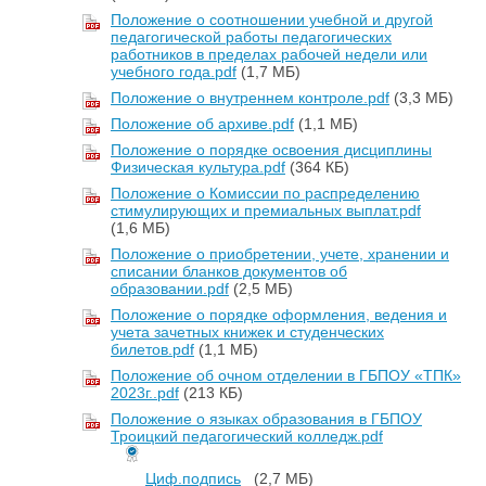
Положение о соотношении учебной и другой
педагогической работы педагогических
работников в пределах рабочей недели или
учебного года.pdf
(1,7 МБ)
Положение о внутреннем контроле.pdf
(3,3 МБ)
Положение об архиве.pdf
(1,1 МБ)
Положение о порядке освоения дисциплины
Физическая культура.pdf
(364 КБ)
Положение о Комиссии по распределению
стимулирующих и премиальных выплат.pdf
(1,6 МБ)
Положение о приобретении, учете, хранении и
списании бланков документов об
образовании.pdf
(2,5 МБ)
Положение о порядке оформления, ведения и
учета зачетных книжек и студенческих
билетов.pdf
(1,1 МБ)
Положение об очном отделении в ГБПОУ «ТПК»
2023г..pdf
(213 КБ)
Положение о языках образования в ГБПОУ
Троицкий педагогический колледж.pdf
Циф.подпись
(2,7 МБ)