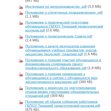
(857 КБ)
Инструкция по делопроизводству .pdf
(3,0 МБ)
Положение о структурных подразделениях .pdf
(1,1 МБ)
Положение о практической подготовке
обучающихся ГБПОУ Троицкий педагогический
колледж.pdf
(2,6 МБ)
Положение о педагогическом Совете.pdf
(2,4 МБ)
Положение о зачете результатов освоения
обучающимися учебных предметов, курсов,
дисциплин (модулей), практики.pdf
(1,6 МБ)
Положение о порядке участия обучающихся в
формировании содержания своего
профессионального образования.pdf
(1,8 МБ)
Положение о порядке применения к
обучающимся и снятия с обучающихся мер
дисциплинарного взыскания.pdf
(300 КБ)
Положение о комиссии по урегулированию
споров между участниками образовательных
отношений.pdf
(309 КБ)
Положение об общем собрании работников
ГБПОУ Троицкий педагогический колледж.pdf
(875 КБ)