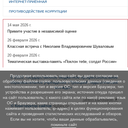
ИНТЕРНЕТ-ПРИЁМНАЯ
ПРОТИВОДЕЙСТВИЕ КОРРУПЦИИ
14 мая 2026 г.
Примите участие в независимой оценке
26 февраля 2026 г.
Классная встреча с Николаем Владимировичем Шуваловым
20 февраля 2026 г.
Тематическая выставка-память «Поклон тебе, солдат России»
Продолжая использовать наш сайт, вы даете согласие на
© 2020, государственное бюджетное профессиональное
обработку файлов cookie, пользовательских данных (сведения о
образовательное учреждение «Троицкий педагогический
местоположении; тип и версия ОС; тип и версия Браузера; тип
колледж»
устройства и разрешение его экрана; источник откуда пришел
на сайт пользователь; с какого сайта или по какой рекламе; язык
Select Language
▼
ОС и Браузера; какие страницы открывает и на какие кнопки
© Конструктор сайтов
Nubex.ru
нажимает пользователь; ip-адрес) в целях функционирования
сайта и проведения статистических исследований и обзоров.
Если вы не хотите, чтобы ваши данные обрабатывались,
покиньте сайт.