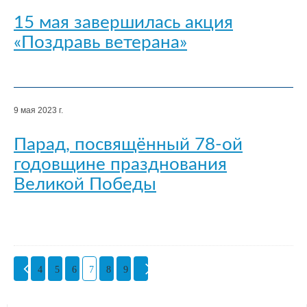
15 мая завершилась акция
«Поздравь ветерана»
9 мая 2023 г.
Парад, посвящённый 78-ой
годовщине празднования
Великой Победы
4
5
6
7
8
9