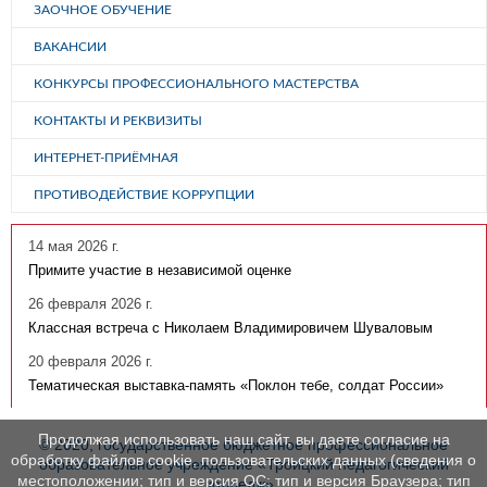
ЗАОЧНОЕ ОБУЧЕНИЕ
ВАКАНСИИ
КОНКУРСЫ ПРОФЕССИОНАЛЬНОГО МАСТЕРСТВА
КОНТАКТЫ И РЕКВИЗИТЫ
ИНТЕРНЕТ-ПРИЁМНАЯ
ПРОТИВОДЕЙСТВИЕ КОРРУПЦИИ
14 мая 2026 г.
Примите участие в независимой оценке
26 февраля 2026 г.
Классная встреча с Николаем Владимировичем Шуваловым
20 февраля 2026 г.
Тематическая выставка-память «Поклон тебе, солдат России»
Продолжая использовать наш сайт, вы даете согласие на
© 2020, государственное бюджетное профессиональное
обработку файлов cookie, пользовательских данных (сведения о
образовательное учреждение «Троицкий педагогический
местоположении; тип и версия ОС; тип и версия Браузера; тип
колледж»