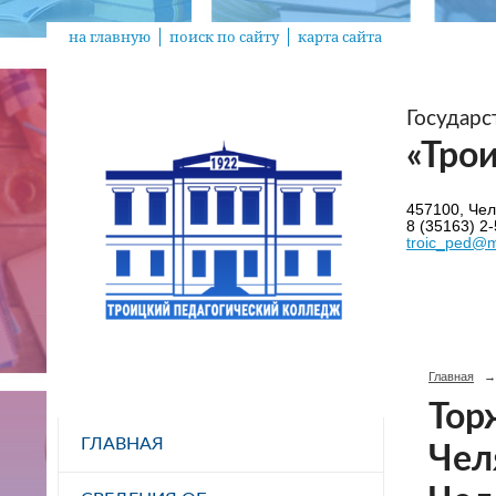
на главную
поиск по сайту
карта сайта
Государ
«Тро
457100, Челя
8 (35163) 2-
troic_ped@m
Главная
→
Тор
ГЛАВНАЯ
Чел