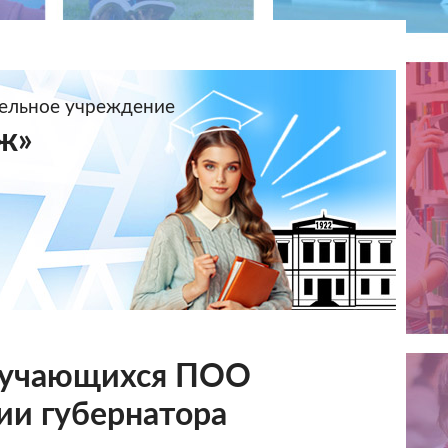
тельное учреждение
ж»
бучающихся ПОО
ии губернатора