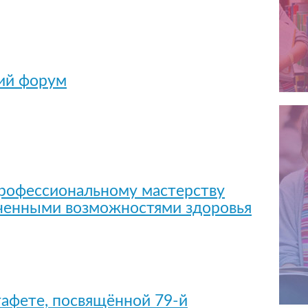
кий форум
профессиональному мастерству
иченными возможностями здоровья
тафете, посвящённой 79-й