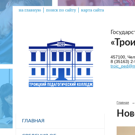
на главную
поиск по сайту
карта сайта
Государ
«Тро
457100, Челя
8 (35163) 2-
troic_ped@m
Главная
→
Нов
ГЛАВНАЯ