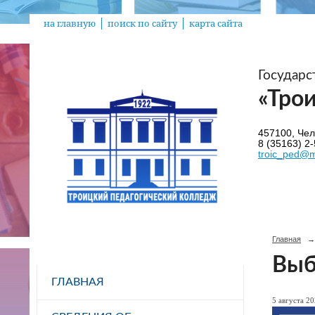
на главную
поиск по сайту
карта сайта
Государ
«Тро
457100, Челя
8 (35163) 2-
troic_ped@m
Главная
→
Выб
ГЛАВНАЯ
5 августа 20