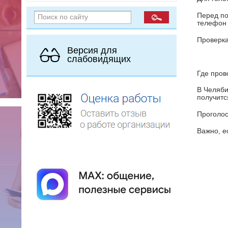
Перед по
телефон
Проверка
Версия для
слабовидящих
Где пров
В Челяби
получитс
Проголос
Важно, е