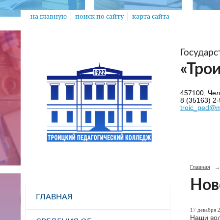
на главную
поиск по сайту
карта сайта
Государ
«Тро
457100, Челя
8 (35163) 2-
troic_ped@m
Главная
→
Нов
ГЛАВНАЯ
17 декабря 2
Наши вол