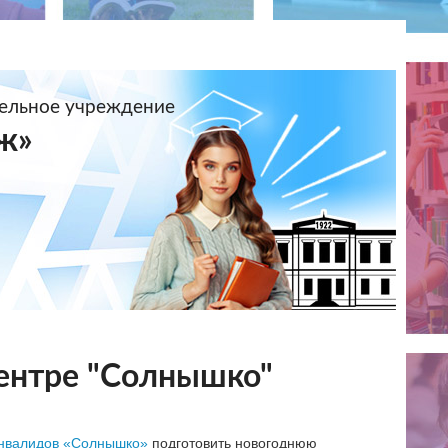
тельное учреждение
ж»
центре "Солнышко"
инвалидов «Солнышко»
подготовить новогоднюю