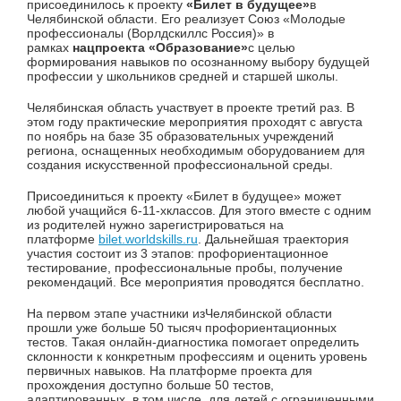
присоединилось к проекту
«Билет в будущее»
в
Челябинской области. Его реализует Союз «Молодые
профессионалы (Ворлдскиллс Россия)» в
рамках
нацпроекта «Образование»
с целью
формирования навыков по осознанному выбору будущей
профессии у школьников средней и старшей школы.
Челябинская область участвует в проекте третий раз. В
этом году практические мероприятия проходят с августа
по ноябрь на базе 35 образовательных учреждений
региона, оснащенных необходимым оборудованием для
создания искусственной профессиональной среды.
Присоединиться к проекту «Билет в будущее» может
любой учащийся 6-11-хклассов. Для этого вместе с одним
из родителей нужно зарегистрироваться на
платформе
bilet.worldskills.ru
. Дальнейшая траектория
участия состоит из 3 этапов: профориентационное
тестирование, профессиональные пробы, получение
рекомендаций. Все мероприятия проводятся бесплатно.
На первом этапе участники изЧелябинской области
прошли уже больше 50 тысяч профориентационных
тестов. Такая онлайн-диагностика помогает определить
склонности к конкретным профессиям и оценить уровень
первичных навыков. На платформе проекта для
прохождения доступно больше 50 тестов,
адаптированных, в том числе, для детей с ограниченными