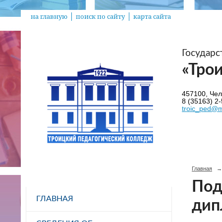
на главную
поиск по сайту
карта сайта
Государ
«Тро
457100, Челя
8 (35163) 2-
troic_ped@m
Главная
→
Под
ГЛАВНАЯ
дип