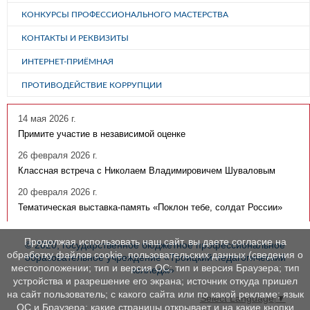
КОНКУРСЫ ПРОФЕССИОНАЛЬНОГО МАСТЕРСТВА
КОНТАКТЫ И РЕКВИЗИТЫ
ИНТЕРНЕТ-ПРИЁМНАЯ
ПРОТИВОДЕЙСТВИЕ КОРРУПЦИИ
14 мая 2026 г.
Примите участие в независимой оценке
26 февраля 2026 г.
Классная встреча с Николаем Владимировичем Шуваловым
20 февраля 2026 г.
Тематическая выставка-память «Поклон тебе, солдат России»
Продолжая использовать наш сайт, вы даете согласие на
© 2020, государственное бюджетное профессиональное
обработку файлов cookie, пользовательских данных (сведения о
образовательное учреждение «Троицкий педагогический
местоположении; тип и версия ОС; тип и версия Браузера; тип
колледж»
устройства и разрешение его экрана; источник откуда пришел
на сайт пользователь; с какого сайта или по какой рекламе; язык
Select Language
▼
ОС и Браузера; какие страницы открывает и на какие кнопки