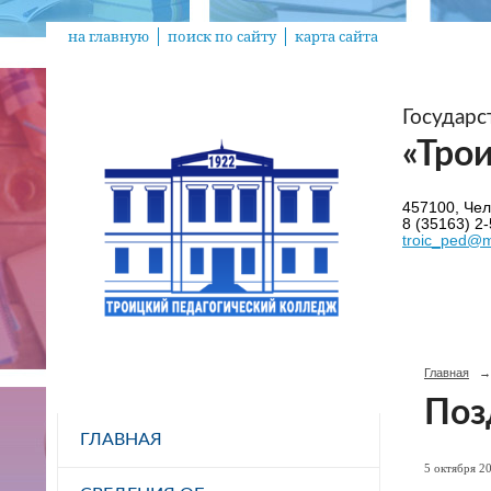
на главную
поиск по сайту
карта сайта
Государ
«Тро
457100, Челя
8 (35163) 2-
troic_ped@m
Главная
→
Поз
ГЛАВНАЯ
5 октября 20