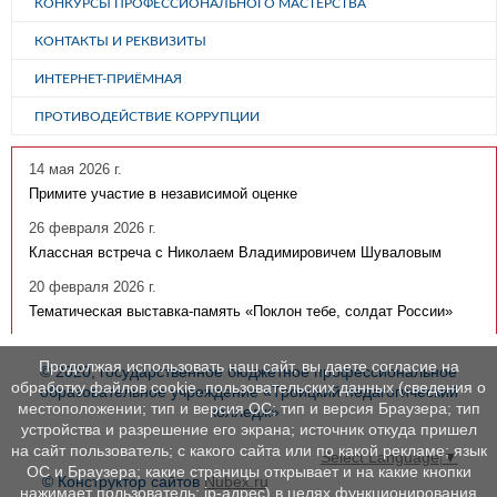
КОНКУРСЫ ПРОФЕССИОНАЛЬНОГО МАСТЕРСТВА
КОНТАКТЫ И РЕКВИЗИТЫ
ИНТЕРНЕТ-ПРИЁМНАЯ
ПРОТИВОДЕЙСТВИЕ КОРРУПЦИИ
14 мая 2026 г.
Примите участие в независимой оценке
26 февраля 2026 г.
Классная встреча с Николаем Владимировичем Шуваловым
20 февраля 2026 г.
Тематическая выставка-память «Поклон тебе, солдат России»
Продолжая использовать наш сайт, вы даете согласие на
© 2020, государственное бюджетное профессиональное
обработку файлов cookie, пользовательских данных (сведения о
образовательное учреждение «Троицкий педагогический
местоположении; тип и версия ОС; тип и версия Браузера; тип
колледж»
устройства и разрешение его экрана; источник откуда пришел
на сайт пользователь; с какого сайта или по какой рекламе; язык
Select Language
▼
ОС и Браузера; какие страницы открывает и на какие кнопки
© Конструктор сайтов
Nubex.ru
нажимает пользователь; ip-адрес) в целях функционирования