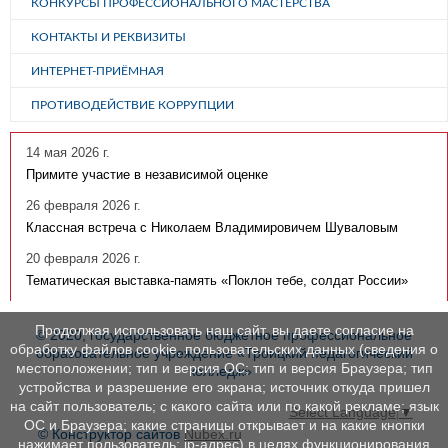
КОНКУРСЫ ПРОФЕССИОНАЛЬНОГО МАСТЕРСТВА
КОНТАКТЫ И РЕКВИЗИТЫ
ИНТЕРНЕТ-ПРИЁМНАЯ
ПРОТИВОДЕЙСТВИЕ КОРРУПЦИИ
14 мая 2026 г.
Примите участие в независимой оценке
26 февраля 2026 г.
Классная встреча с Николаем Владимировичем Шуваловым
20 февраля 2026 г.
Тематическая выставка-память «Поклон тебе, солдат России»
Продолжая использовать наш сайт, вы даете согласие на
© 2020, государственное бюджетное профессиональное
обработку файлов cookie, пользовательских данных (сведения о
образовательное учреждение «Троицкий педагогический
местоположении; тип и версия ОС; тип и версия Браузера; тип
колледж»
устройства и разрешение его экрана; источник откуда пришел
на сайт пользователь; с какого сайта или по какой рекламе; язык
Select Language
▼
ОС и Браузера; какие страницы открывает и на какие кнопки
© Конструктор сайтов
Nubex.ru
нажимает пользователь; ip-адрес) в целях функционирования