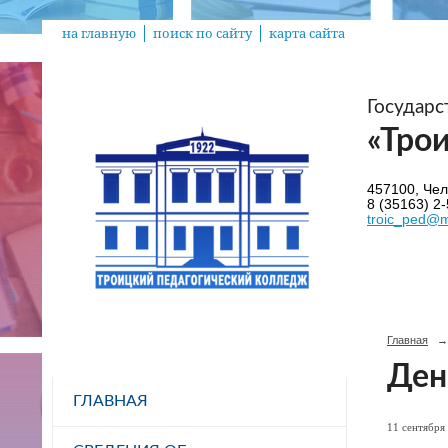
на главную
поиск по сайту
карта сайта
Государ
«Тро
457100, Челя
8 (35163) 2-
troic_ped@m
Главная
→
Ден
ГЛАВНАЯ
11 сентября 