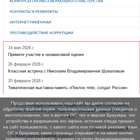
КОНКУРСЫ ПРОФЕССИОНАЛЬНОГО МАСТЕРСТВА
КОНТАКТЫ И РЕКВИЗИТЫ
ИНТЕРНЕТ-ПРИЁМНАЯ
ПРОТИВОДЕЙСТВИЕ КОРРУПЦИИ
14 мая 2026 г.
Примите участие в независимой оценке
26 февраля 2026 г.
Классная встреча с Николаем Владимировичем Шуваловым
20 февраля 2026 г.
Тематическая выставка-память «Поклон тебе, солдат России»
Продолжая использовать наш сайт, вы даете согласие на
© 2020, государственное бюджетное профессиональное
обработку файлов cookie, пользовательских данных (сведения о
образовательное учреждение «Троицкий педагогический
местоположении; тип и версия ОС; тип и версия Браузера; тип
колледж»
устройства и разрешение его экрана; источник откуда пришел
на сайт пользователь; с какого сайта или по какой рекламе; язык
Select Language
▼
ОС и Браузера; какие страницы открывает и на какие кнопки
© Конструктор сайтов
Nubex.ru
нажимает пользователь; ip-адрес) в целях функционирования