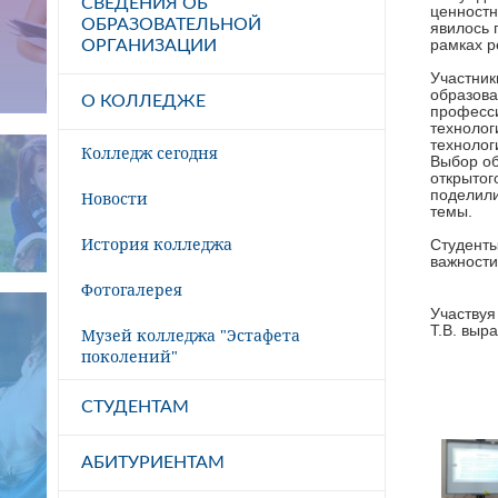
СВЕДЕНИЯ ОБ
ценностн
ОБРАЗОВАТЕЛЬНОЙ
явилось 
рамках р
ОРГАНИЗАЦИИ
Участник
образова
О КОЛЛЕДЖЕ
професси
технолог
технолог
Колледж сегодня
Выбор об
открытог
поделили
Новости
темы.
История колледжа
Студенты
важности
Фотогалерея
Участвуя
Т.В. выр
Музей колледжа "Эстафета
поколений"
СТУДЕНТАМ
АБИТУРИЕНТАМ