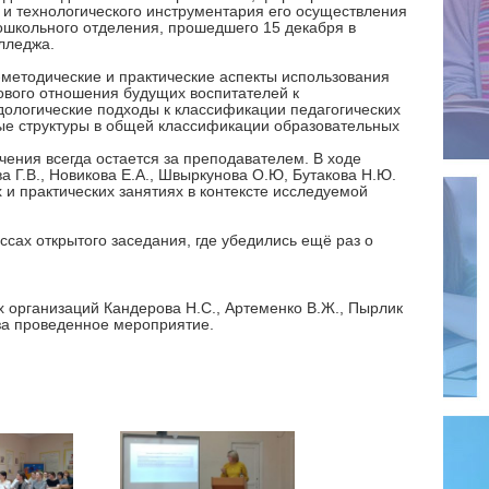
 и технологического инструментария его осуществления
ошкольного отделения, прошедшего 15 декабря в
лледжа.
-методические и практические аспекты использования
ового отношения будущих воспитателей к
ологические подходы к классификации педагогических
ные структуры в общей классификации образовательных
чения всегда остается за преподавателем. В ходе
а Г.В., Новикова Е.А., Швыркунова О.Ю, Бутакова Н.Ю.
и практических занятиях в контексте исследуемой
ссах открытого заседания, где убедились ещё раз о
 организаций Кандерова Н.С., Артеменко В.Ж., Пырлик
за проведенное мероприятие.