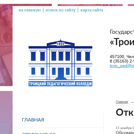
на главную
поиск по сайту
карта сайта
Государ
«Тро
457100, Челя
8 (35163) 2-
troic_ped@m
Главная
→
Отк
ГЛАВНАЯ
15 декабря 2
Обсужден