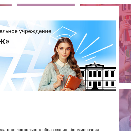
тельное учреждение
ж»
едагогов дошкольного образования, формирования