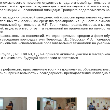
о-смыслового отношения студентов к педагогической деятельности
повесткой открытого заседания цикловой методической комиссии д
еализации инновационной площадки Троицкого педагогического ко
и заседания цикловой методической комиссии представили научно
тельных технологий как средства формирования ценностно-смысл
ональной деятельности. Н.П. Тропникова проанализировала метод
ий, выделила место группы технологий по ориентации на личност
ий.
разовательных технологий, методов, приемов, средств и форм обу
о заседания преподаватели Печерица Г.В., Яворская М.А., Гончаров
сь опытом использования образовательных технологий на учебных 
 групп ДО-3, СДО-3, СДО-4 приняли активное участие в мастер-кла
 и значимости будущей профессии воспитателя.
 в рефлексии, приглашенные гости из дошкольных образовательных
азили признательность и благодарность преподавателям колледжа 