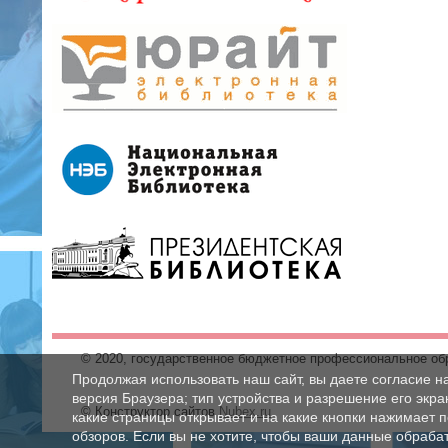
© 2020, государственное бюджетное профессиональное об
Продолжая использовать наш сайт, вы даете согласие н
версия Браузера; тип устройства и разрешение его экран
© Конструктор сайтов
Nubex.ru
какие страницы открывает и на какие кнопки нажимает 
обзоров. Если вы не хотите, чтобы ваши данные обрабат