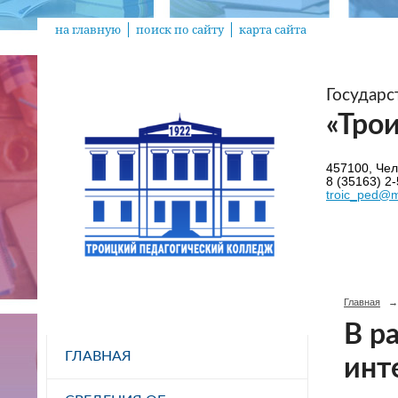
на главную
поиск по сайту
карта сайта
Государ
«Тро
457100, Челя
8 (35163) 2-
troic_ped@m
Главная
→
В р
ГЛАВНАЯ
инт