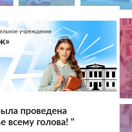
тельное учреждение
ж»
была проведена
е всему голова! "