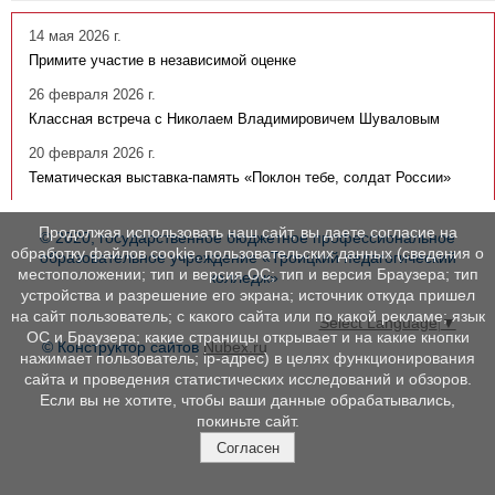
14 мая 2026 г.
Примите участие в независимой оценке
26 февраля 2026 г.
Классная встреча с Николаем Владимировичем Шуваловым
20 февраля 2026 г.
Тематическая выставка-память «Поклон тебе, солдат России»
Продолжая использовать наш сайт, вы даете согласие на
© 2020, государственное бюджетное профессиональное
обработку файлов cookie, пользовательских данных (сведения о
образовательное учреждение «Троицкий педагогический
местоположении; тип и версия ОС; тип и версия Браузера; тип
колледж»
устройства и разрешение его экрана; источник откуда пришел
на сайт пользователь; с какого сайта или по какой рекламе; язык
Select Language
▼
ОС и Браузера; какие страницы открывает и на какие кнопки
© Конструктор сайтов
Nubex.ru
нажимает пользователь; ip-адрес) в целях функционирования
сайта и проведения статистических исследований и обзоров.
Если вы не хотите, чтобы ваши данные обрабатывались,
покиньте сайт.
Согласен