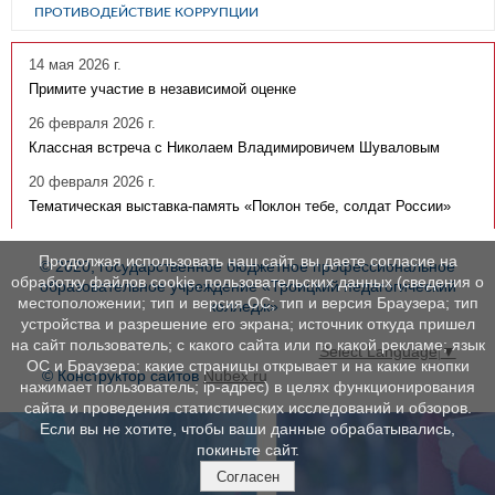
ПРОТИВОДЕЙСТВИЕ КОРРУПЦИИ
14 мая 2026 г.
Примите участие в независимой оценке
26 февраля 2026 г.
Классная встреча с Николаем Владимировичем Шуваловым
20 февраля 2026 г.
Тематическая выставка-память «Поклон тебе, солдат России»
Продолжая использовать наш сайт, вы даете согласие на
© 2020, государственное бюджетное профессиональное
обработку файлов cookie, пользовательских данных (сведения о
образовательное учреждение «Троицкий педагогический
местоположении; тип и версия ОС; тип и версия Браузера; тип
колледж»
устройства и разрешение его экрана; источник откуда пришел
на сайт пользователь; с какого сайта или по какой рекламе; язык
Select Language
▼
ОС и Браузера; какие страницы открывает и на какие кнопки
© Конструктор сайтов
Nubex.ru
нажимает пользователь; ip-адрес) в целях функционирования
сайта и проведения статистических исследований и обзоров.
Если вы не хотите, чтобы ваши данные обрабатывались,
покиньте сайт.
Согласен