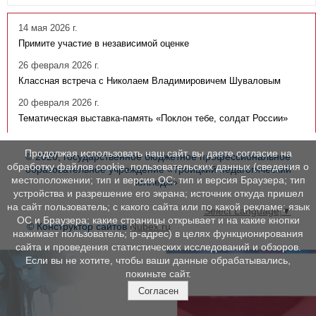
14 мая 2026 г.
Примите участие в независимой оценке
26 февраля 2026 г.
Классная встреча с Николаем Владимировичем Шуваловым
20 февраля 2026 г.
Тематическая выставка-память «Поклон тебе, солдат России»
Продолжая использовать наш сайт, вы даете согласие на
© 2020, государственное бюджетное профессиональное
обработку файлов cookie, пользовательских данных (сведения о
образовательное учреждение «Троицкий педагогический
местоположении; тип и версия ОС; тип и версия Браузера; тип
колледж»
устройства и разрешение его экрана; источник откуда пришел
на сайт пользователь; с какого сайта или по какой рекламе; язык
Select Language
▼
ОС и Браузера; какие страницы открывает и на какие кнопки
© Конструктор сайтов
Nubex.ru
нажимает пользователь; ip-адрес) в целях функционирования
сайта и проведения статистических исследований и обзоров.
Если вы не хотите, чтобы ваши данные обрабатывались,
покиньте сайт.
Согласен